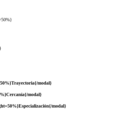
ht=50%}
}
t=50%}Trayectoria{/modal}
50%}Cercanía{/modal}
ight=50%}Especialización{/modal}